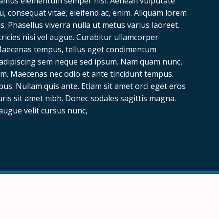
Vivamus elementum semper nisi. Aenean vulputate
 eu, consequat vitae, eleifend ac, enim. Aliquam lorem
lus. Phasellus viverra nulla ut metus varius laoreet.
ricies nisi vel augue. Curabitur ullamcorper
. Maecenas tempus, tellus eget condimentum
 adipiscing sem neque sed ipsum. Nam quam nunc,
orem. Maecenas nec odio et ante tincidunt tempus.
bus. Nullam quis ante. Etiam sit amet orci eget eros
auris sit amet nibh. Donec sodales sagittis magna.
augue velit cursus nunc,