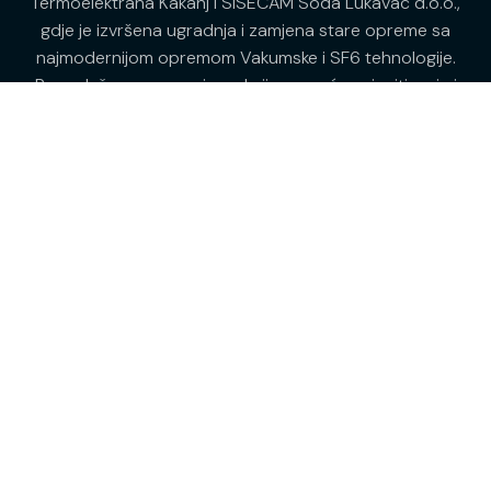
Termoelektrana Kakanj i SISECAM Soda Lukavac d.o.o.,
gdje je izvršena ugradnja i zamjena stare opreme sa
najmodernijom opremom Vakumske i SF6 tehnologije.
Raspolažemo sa servisom koji omogućava ispitivanja i
mjerenja funkcionalnosti elektroenergetskih postrojenja.
Zašto mi ?
Profesionalan Tim
Brz Odgovor