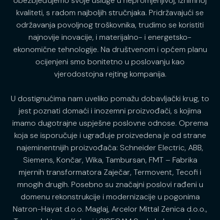
obezbjeđujemo svoje usluge u nepromjenjivoj, iznimnoj
kvaliteti, s radom najboljih stručnjaka. Pridržavajući se
održavanja povoljnog troškovnika, trudimo se koristiti
najnovije inovacije, i materijalno- i energetsko-
ekonomične tehnologije. Na društvenom i općem planu
ocijenjeni smo bonitetno u poslovanju kao
vjerodostojna rejting kompanija.
U dostignućima nam uveliko pomažu dobavljački krug, to
jest poznati domaći i inozemni proizvođači, s kojima
imamo dugotrajne uspješne poslovne odnose. Oprema
koja se isporučuje i ugrađuje proizvedena je od strane
najeminentnijih proizvođača: Schneider Electric, ABB,
Siemens, Končar, Wika, Tambursan, FMT – Fabrika
mjernih transformatora Zaječar, Termovent, Tecofi i
mnogih drugih. Posebno su značajni poslovi rađeni u
domenu rekonstrukcije i modernizacije u pogonima
Natron-Hayat d.o.o. Maglaj, Arcelor Mittal Zenica d.o.o.,